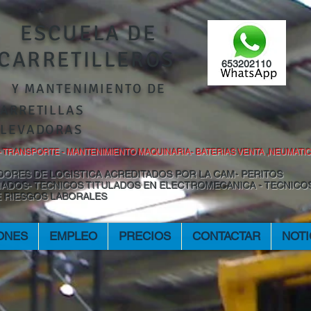
ESCUELA DE
CARRETILLEROS
653202110
Y MANTENIMIENTO DE
ARRETILLAS
ELEVADORAS
 TRANSPORTE - MANTENIMIENTO MAQUINARIA- BATERIAS VENTA ,NEUMATI
ORES DE LOGISTICA ACREDITADOS POR LA CAM- PERITOS
IADOS- TECNICOS TITULADOS EN ELECTROMECANICA - TECNICO
E RIESGOS LABORALES
ONES
EMPLEO
PRECIOS
CONTACTAR
NOTI