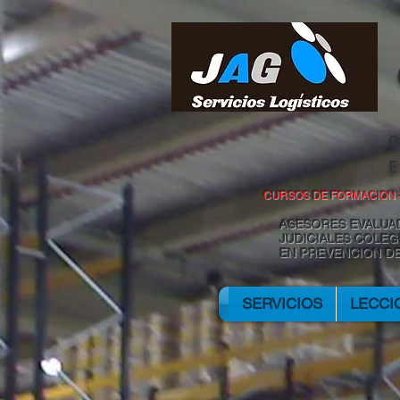
C
CURSOS DE FORMACION -
ASESORES EVALUAD
JUDICIALES COLEG
EN PREVENCION D
SERVICIOS
LECCI