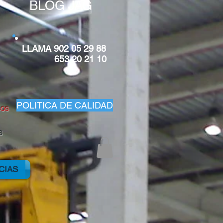
BLOG JAG
LLAMA 902 05 29 88
653 20 21 10
POLITICA DE CALIDAD
COS
S
CIAS