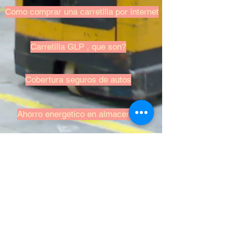
Como comprar una carretilla por internet
Carretilla GLP , que son?
Cobertura seguros de autos
Ahorro energetico en almacenes
Consejos para buscar trabajo en línea
© 2008 JAG SEGURIDAD
INDUSTRIAL Y PREVENCIÓN
TODOS LOS DERECHOS
RESERVADOS