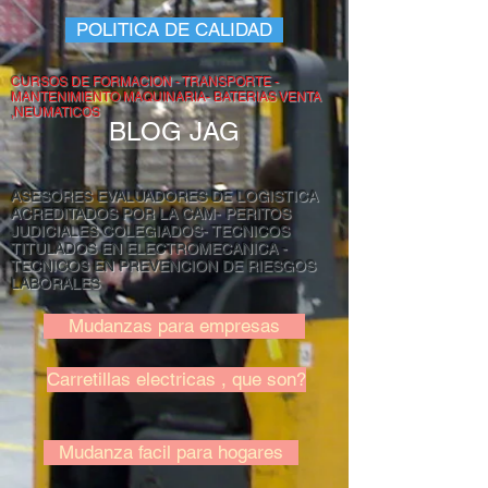
POLITICA DE CALIDAD
CURSOS DE FORMACION - TRANSPORTE -
MANTENIMIENTO MAQUINARIA- BATERIAS VENTA
,NEUMATICOS
BLOG JAG
ASESORES EVALUADORES DE LOGISTICA
ACREDITADOS POR LA CAM- PERITOS
JUDICIALES COLEGIADOS- TECNICOS
TITULADOS EN ELECTROMECANICA -
TECNICOS EN PREVENCION DE RIESGOS
LABORALES
Mudanzas para empresas
Carretillas electricas , que son?
Mudanza facil para hogares